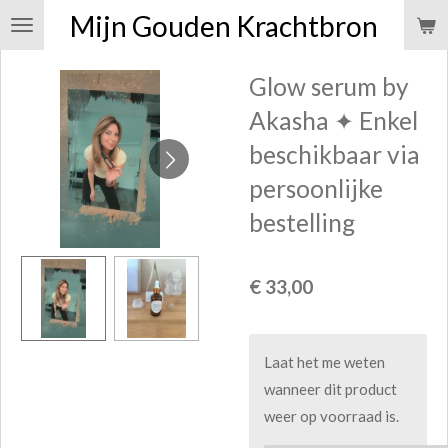
Mijn Gouden Krachtbron
Ga
direct
naar
Glow serum by
de
Akasha ✦ Enkel
hoofdinhoud
beschikbaar via
persoonlijke
bestelling
€ 33,00
Laat het me weten
wanneer dit product
weer op voorraad is.